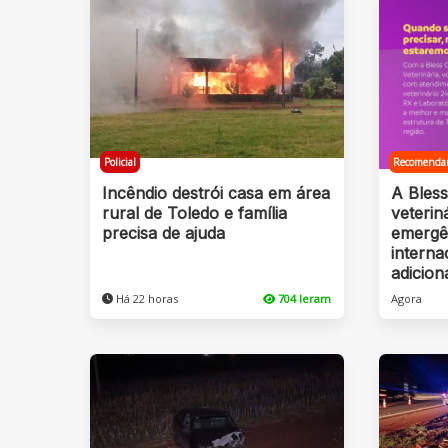
Policial
Recomenda
Incêndio destrói casa em área
A Bles
rural de Toledo e família
veterin
precisa de ajuda
emergê
intern
adicion
Há 22 horas
704 leram
Agora