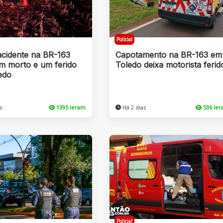
Policial
acidente na BR-163
Capotamento na BR-163 em
um morto e um ferido
Toledo deixa motorista ferid
edo
s
1395 leram
Há 2 dias
536 le
Policial