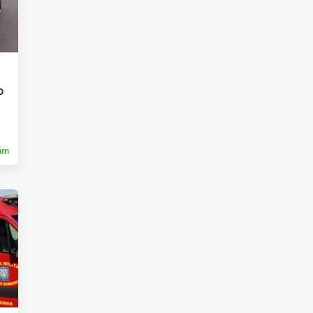
o
ram