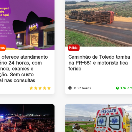
mos
Policial
s oferece atendimento
Caminhão de Toledo tomba
ário 24 horas, com
na PR-581 e motorista fica
ncia, exames e
ferido
ação. Sem custo
al nas consultas
Há 22 horas
374 le