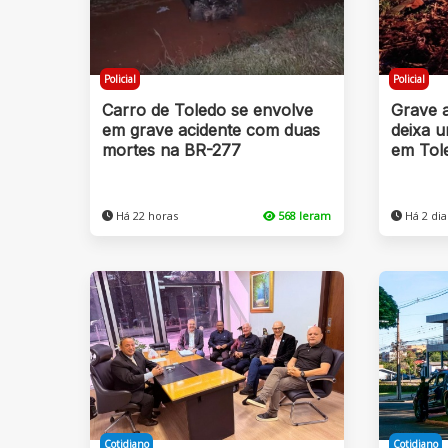
Policial
Policial
Carro de Toledo se envolve
Grave 
em grave acidente com duas
deixa 
mortes na BR-277
em Tol
Há 22 horas
568 leram
Há 2 dia
Cotidiano
Cotidiano