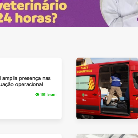
 amplia presença nas
tuação operacional
153 leram