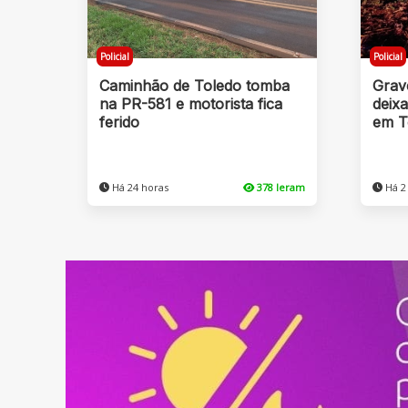
Policial
Policial
Caminhão de Toledo tomba
Grav
na PR-581 e motorista fica
deix
ferido
em T
Há 24 horas
378 leram
Há 2 