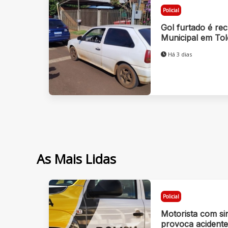
Policial
Gol furtado é re
Municipal em To
Há 3 dias
As Mais Lidas
Policial
Motorista com si
provoca acidente