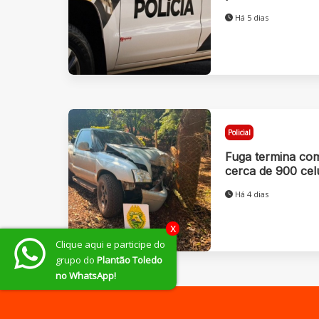
Há 5 dias
Policial
Fuga termina com
cerca de 900 cel
Há 4 dias
x
Clique aqui e participe do
grupo do
Plantão Toledo
no WhatsApp!