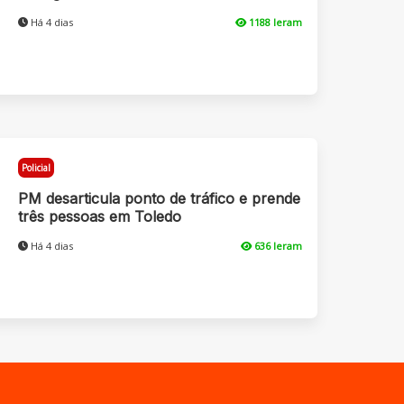
Há 4 dias
1188 leram
Policial
PM desarticula ponto de tráfico e prende
três pessoas em Toledo
Há 4 dias
636 leram