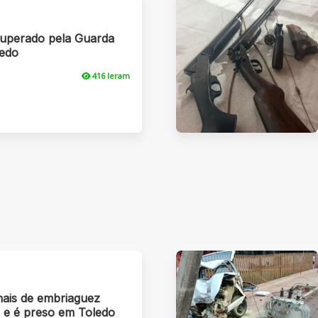
cuperado pela Guarda
ledo
416 leram
nais de embriaguez
 e é preso em Toledo