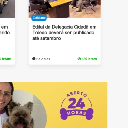
Cotidiano
 em
Edital da Delegacia Cidadã em
erido
Toledo deverá ser publicado
até setembro
0 leram
Há 2 dias
125 leram