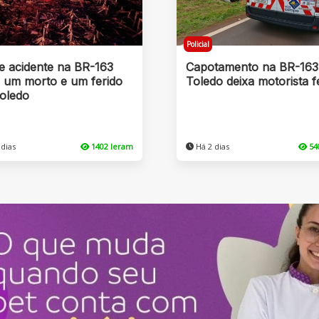
Policial
e acidente na BR-163
Capotamento na BR-163
a um morto e um ferido
Toledo deixa motorista f
oledo
dias
1402 leram
Há 2 dias
54