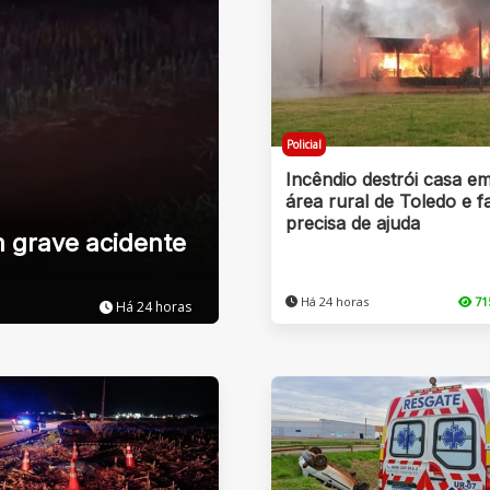
Policial
Incêndio destrói casa e
área rural de Toledo e fa
precisa de ajuda
m grave acidente
Há 24 horas
71
Há 24 horas