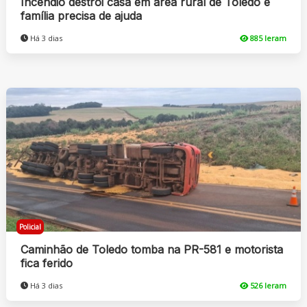
Incêndio destrói casa em área rural de Toledo e
família precisa de ajuda
Há 3 dias
885 leram
Policial
Caminhão de Toledo tomba na PR-581 e motorista
fica ferido
Há 3 dias
526 leram