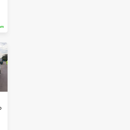
ram
o