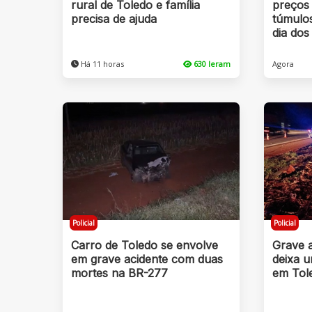
rural de Toledo e família
preços 
precisa de ajuda
túmulo
dia dos
Há 11 horas
630 leram
Agora
Policial
Policial
Carro de Toledo se envolve
Grave 
em grave acidente com duas
deixa 
mortes na BR-277
em Tol