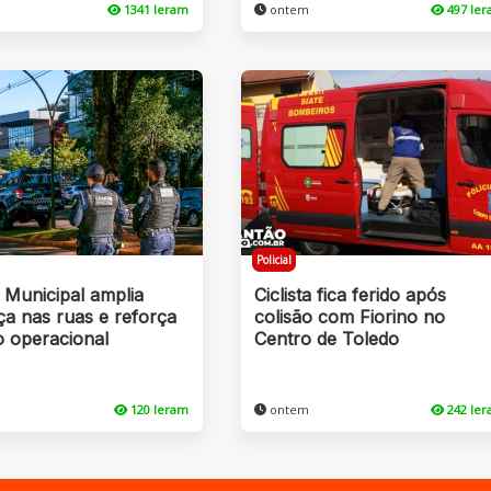
1341 leram
ontem
497 le
Policial
 Municipal amplia
Ciclista fica ferido após
a nas ruas e reforça
colisão com Fiorino no
o operacional
Centro de Toledo
120 leram
ontem
242 le