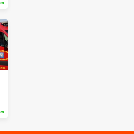
ram
ram