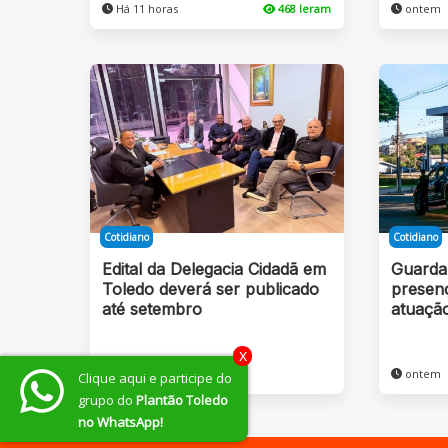
Há 11 horas
468 leram
ontem
Cotidiano
Cotidiano
Edital da Delegacia Cidadã em
Guarda
Toledo deverá ser publicado
presenç
até setembro
atuaçã
x
ontem
ontem
Clique aqui e participe do
grupo do
Plantão Toledo
no WhatsApp!