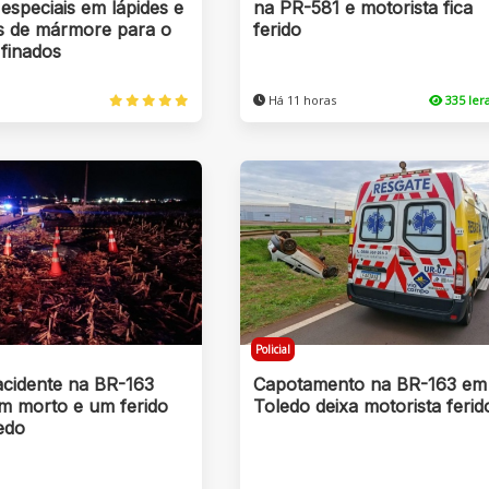
especiais em lápides e
na PR-581 e motorista fica
s de mármore para o
ferido
 finados
Há 11 horas
335 le
Policial
acidente na BR-163
Capotamento na BR-163 em
um morto e um ferido
Toledo deixa motorista ferid
edo