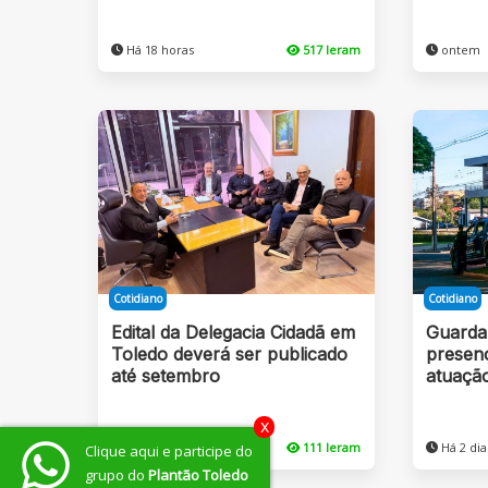
Há 18 horas
517 leram
ontem
Cotidiano
Cotidiano
Edital da Delegacia Cidadã em
Guarda
Toledo deverá ser publicado
presenç
até setembro
atuaçã
x
Há 2 dias
111 leram
Há 2 dia
Clique aqui e participe do
grupo do
Plantão Toledo