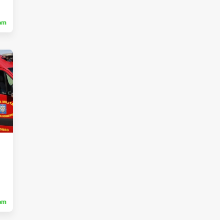
ram
ram