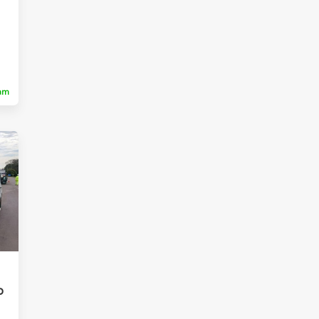
ram
o