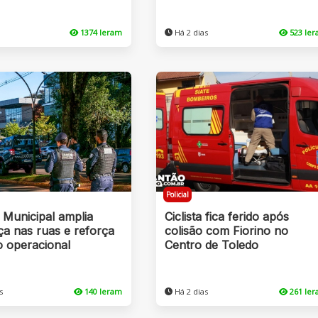
1374 leram
Há 2 dias
523 le
Policial
 Municipal amplia
Ciclista fica ferido após
a nas ruas e reforça
colisão com Fiorino no
o operacional
Centro de Toledo
s
140 leram
Há 2 dias
261 le