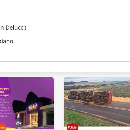
n Delucci)
biano
mos
Policial