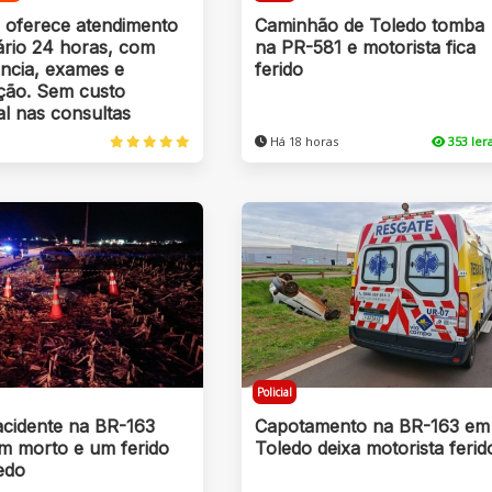
s oferece atendimento
Caminhão de Toledo tomba
ário 24 horas, com
na PR-581 e motorista fica
ncia, exames e
ferido
ação. Sem custo
al nas consultas
Há 18 horas
353 le
Policial
acidente na BR-163
Capotamento na BR-163 em
um morto e um ferido
Toledo deixa motorista ferid
edo