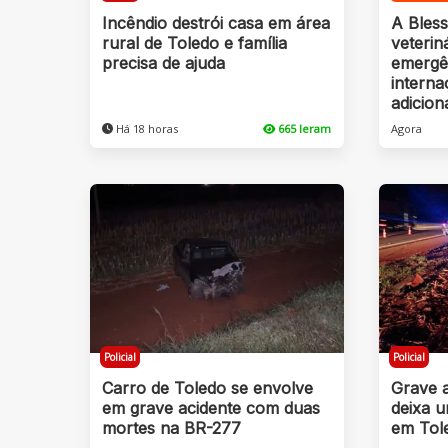
Incêndio destrói casa em área
A Bles
rural de Toledo e família
veterin
precisa de ajuda
emergê
intern
adicion
Há 18 horas
665 leram
Agora
Policial
Policial
Carro de Toledo se envolve
Grave 
em grave acidente com duas
deixa 
mortes na BR-277
em Tol