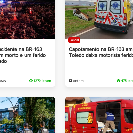
Policial
acidente na BR-163
Capotamento na BR-163 em
um morto e um ferido
Toledo deixa motorista ferid
edo
oras
1270 leram
ontem
475 le