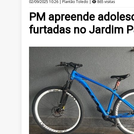
02/09/2025 10:26 | Plantão Toledo |
865 visitas
PM apreende adolesce
furtadas no Jardim 