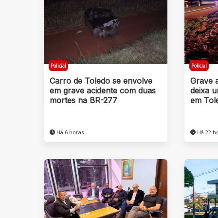
Policial
Policial
Carro de Toledo se envolve
Grave 
em grave acidente com duas
deixa 
mortes na BR-277
em Tol
Há 6 horas
Há 22 h