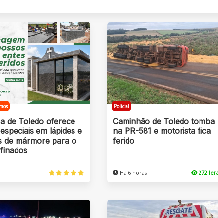
mos
Policial
a de Toledo oferece
Caminhão de Toledo tomba
especiais em lápides e
na PR-581 e motorista fica
s de mármore para o
ferido
 finados
Há 6 horas
272 le