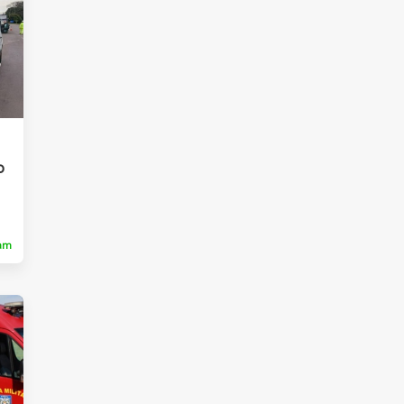
o
ram