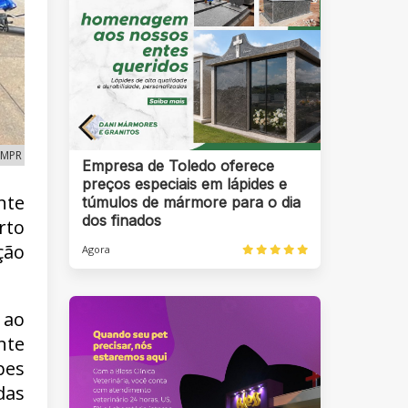
 PMPR
Empresa de Toledo oferece
preços especiais em lápides e
nte
túmulos de mármore para o dia
dos finados
rto
ção
Agora
 ao
nte
pes
das