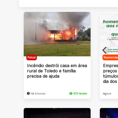
Policial
Recomenda
Incêndio destrói casa em área
Empres
rural de Toledo e família
preços 
precisa de ajuda
túmulo
dia dos
Há 6 horas
513 leram
Agora