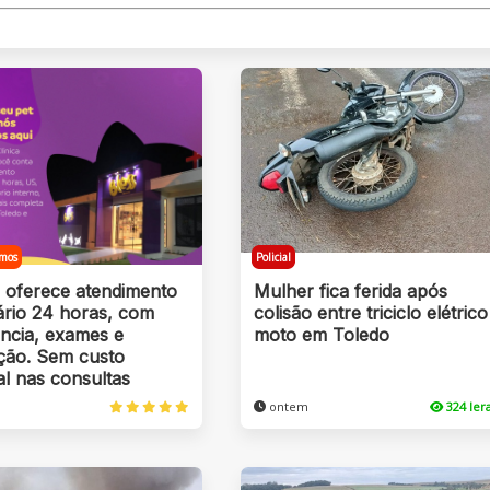
mos
Policial
s oferece atendimento
Mulher fica ferida após
ário 24 horas, com
colisão entre triciclo elétrico
ncia, exames e
moto em Toledo
ação. Sem custo
al nas consultas
ontem
324 le