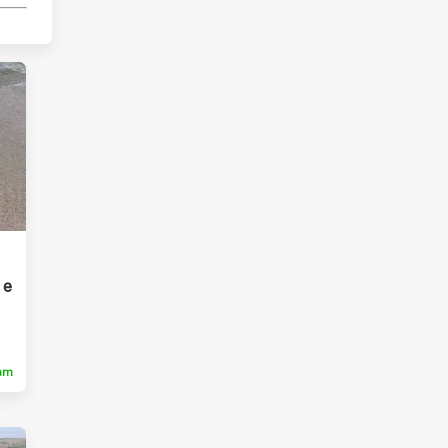
 e
ram