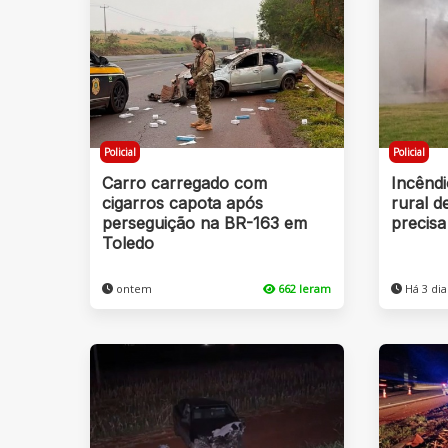
Policial
Policial
Carro carregado com
Incêndi
cigarros capota após
rural d
perseguição na BR-163 em
precisa
Toledo
ontem
662 leram
Há 3 dia