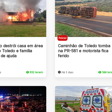
Policial
o destrói casa em área
Caminhão de Toledo tomba
e Toledo e família
na PR-581 e motorista fica
 de ajuda
ferido
s
932 leram
Há 3 dias
566 le