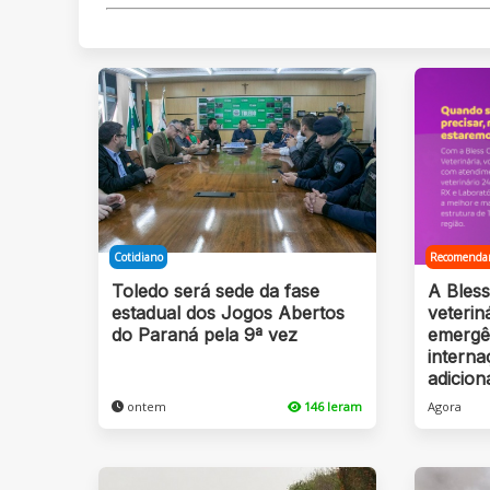
Cotidiano
Recomenda
Toledo será sede da fase
A Bles
estadual dos Jogos Abertos
veterin
do Paraná pela 9ª vez
emergê
intern
adicion
ontem
146 leram
Agora