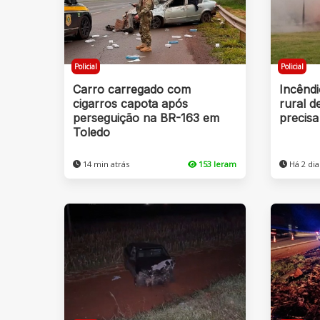
Policial
Policial
Carro carregado com
Incêndi
cigarros capota após
rural d
perseguição na BR-163 em
precisa
Toledo
14 min atrás
153 leram
Há 2 dia