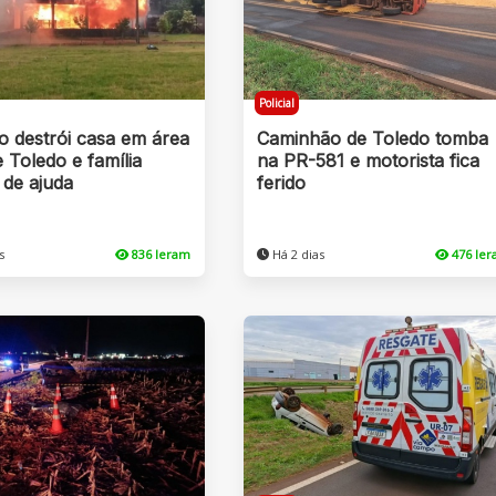
Policial
o destrói casa em área
Caminhão de Toledo tomba
e Toledo e família
na PR-581 e motorista fica
 de ajuda
ferido
s
836 leram
Há 2 dias
476 le