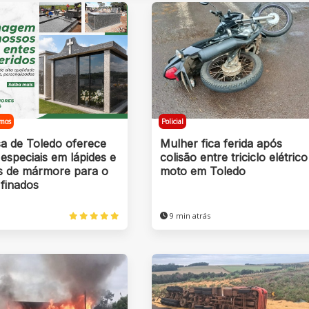
mos
Policial
a de Toledo oferece
Mulher fica ferida após
especiais em lápides e
colisão entre triciclo elétrico
s de mármore para o
moto em Toledo
 finados
9 min atrás