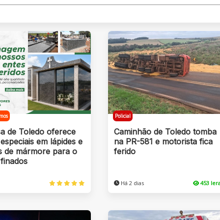
mos
Policial
a de Toledo oferece
Caminhão de Toledo tomba
especiais em lápides e
na PR-581 e motorista fica
s de mármore para o
ferido
 finados
Há 2 dias
453 le