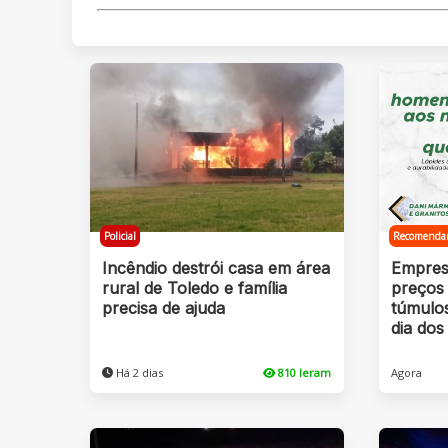
Policial
Recomenda
Incêndio destrói casa em área
Empres
rural de Toledo e família
preços 
precisa de ajuda
túmulo
dia dos
Há 2 dias
810 leram
Agora