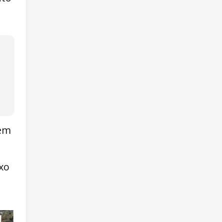
 em
uxo
a